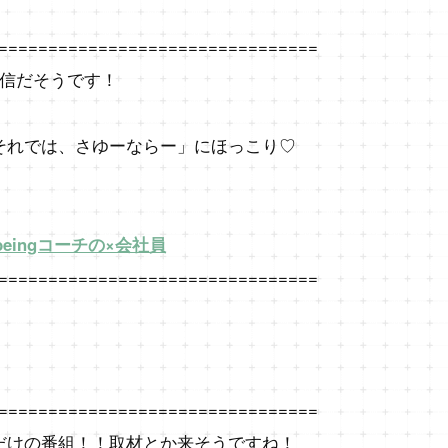
================================
配信だそうです！
それでは、さゆーならー」にほっこり♡
-beingコーチの×会社員
================================
================================
だけの番組！！取材とか来そうですね！