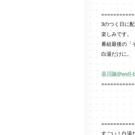
===========
3のつく日に
楽しみです。
番組最後の「
白湯だけに。
谷川諭@well
===========
===========
すごい！白湯