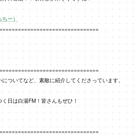
っちー）
================================
================================
いについてなど、素敵に紹介してくださっています。
つく日は白湯FM！皆さんもぜひ！
================================