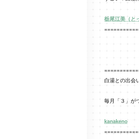
栃尾江美（と
===========
===========
白湯との出会
毎月「３」が
kanakeno
===========